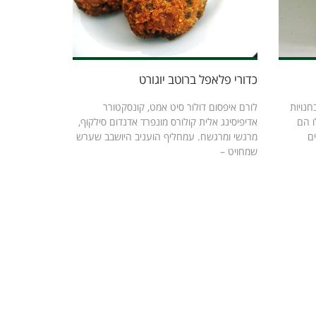
כדורי פלאפל ברוטב יוגורט
חנויות
לורם איפסום דולור סיט אמט, קונסקטורר
ו הם
אדיפיסינג אלית קולורס מונפרד אדנדום סילקוף,
ם
מרגשי ומרגשח. עמחליף הועניב היושבב שערש
שמחויט –