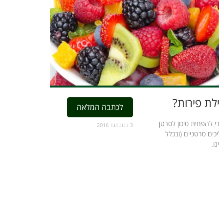
לת פירות?
לכתבה המלאה
י להפחית סיכון לסרטן
3 בנובמבר 2016
כים סרטניים (ובכלל
ו.