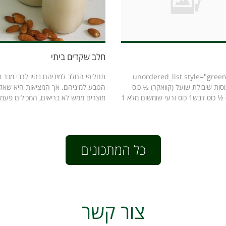
חלב שקדים ביתי
מרים [unordered_list style="green-
תחליפי החלב למיניהם נהיו לרבי מכר ב
dot"] כוסות שיבולת שועל (קוואקר) ½ כוס
הטבע למיניהם. אך המציאות היא שאל
1 כוס זרעי שומשום מלא 1
מוצרים ממש לא בריאים, המכילים פעמי
כל המתכונים
צור קשר