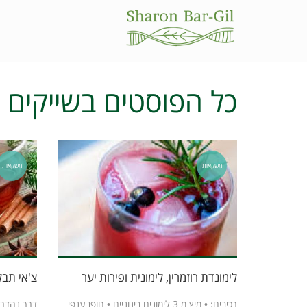
כל הפוסטים ב
שייקים 
משקאות
משקאות
לימונדת רוזמרין, לימונית ופירות יער
צ'אי תבל
רכיבים: • מיץ מ 3 לימונים בינוניים • חופן ענפי
דרך נהדרת