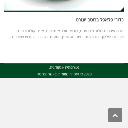
כדורי פלאפל ברוטב יוגורט
לורם איפסום דולור סיט אמט, קונסקטורר אדיפיסינג אלית קולורס מונפרד
אדנדום סילקוף, מרגשי ומרגשח. עמחליף הועניב היושבב שערש שמחויט –
נטורופתיה אונקולוגית.
2020 כל הזכויות שמורות (c) שרון בר גיל.
גלילה
לראש
העמוד