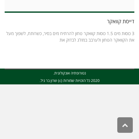
דייסת קוואקר
3 כוסות מים 1.5 כוסות קוואקר טחון להרתיח מים בסיר, כשרותח, לשפוך מעל
את הקוואקר הטחון ולערבב במזלג לבדוק את
נטורופתיה אונקולוגית.
2020 כל הזכויות שמורות (c) שרון בר גיל.
גלילה
לראש
העמוד