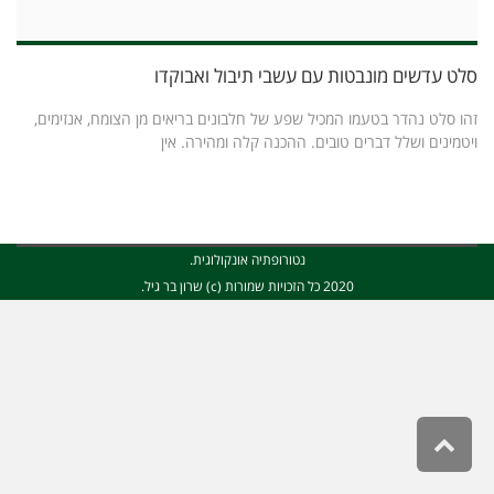
סלט עדשים מונבטות עם עשבי תיבול ואבוקדו
זהו סלט נהדר בטעמו המכיל שפע של חלבונים בריאים מן הצומח, אנזימים,
ויטמינים ושלל דברים טובים. ההכנה קלה ומהירה. אין
נטורופתיה אונקולוגית.
2020 כל הזכויות שמורות (c) שרון בר גיל.
גלילה
לראש
העמוד