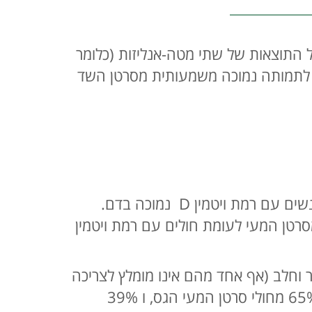
רון בכתב העת EUROPEAN JOURNAL OF CANCER מדווח על התוצאות של שתי מטה-אנליזות (כלומר
ל מחקרים בתחום) אשר מאשרות כי רמות גבוהות של ויטמין D קשורות לתמותה נמוכה משמעותית מסרטן השד
עם רמת ויטמין D גבוהה יותר בדם היה סיכון נמוך ב 35% למות מסרטן המעי לעומת חולים עם רמת ויטמין
ר וחלב (אף אחד מהם אינו מומלץ לצריכה
קבועה בתזונה נטורופטית), מחסור בויטמין D נמצא כנפוץ בקרב אחוז ניכר מהחולים שנבדקו: 65% מחולי סרטן המעי הגס, ו 39%