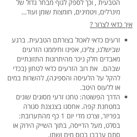
הטבעית , וכך לספק לגוף מבחר גדול של
מינרלים, ויטמינים, חומצות שומן ועוד…
איך כדאי לצרוך ?
זרעים כדאי לאכול בצורתם הטבעית. ברגע
שבישלנו, צלינו, אפינו וחיממנו הזרעים
מאבדים חלק ניכר מהיתרונות התזונתיים
שבהם. את רוב הזרעים כדאי לטחון (בכדי
להקל על הלעיסה והספיגה), להשרות במים
או ללעוס היטב.
הדרך הפשוטה: טחנו זרעי מסוגים שונים
במטחנת קפה. אחסנו בצנצנת סגורה
בפריזר, וצרכו מדי יום 1 כף מהתערובת:
בסלט, מעל הדייסה, בתוך השייק הירוק או
סתם ערבבו בכוס מים ושתו.